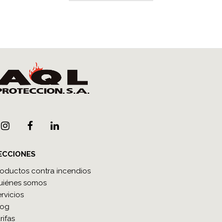
ECCIONES
roductos contra incendios
uiénes somos
rvicios
log
rifas