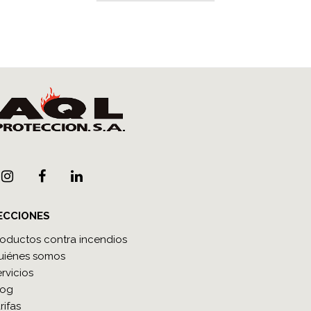
ECCIONES
roductos contra incendios
uiénes somos
rvicios
log
rifas