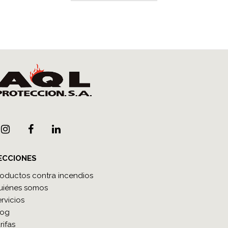
ECCIONES
roductos contra incendios
uiénes somos
rvicios
log
rifas