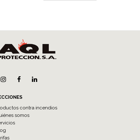
ECCIONES
roductos contra incendios
uiénes somos
rvicios
log
rifas