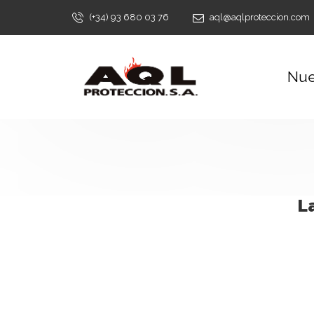
(+34) 93 680 03 76
aql@aqlproteccion.com
Nue
L