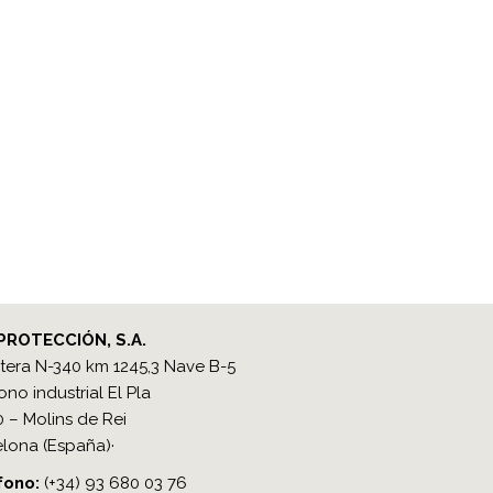
PROTECCIÓN, S.A.
tera N-340 km 1245,3 Nave B-5
ono industrial El Pla
 – Molins de Rei
lona (España)·
ono​:
(+34) 93 680 03 76