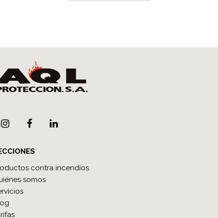
ECCIONES
roductos contra incendios
uiénes somos
rvicios
log
rifas