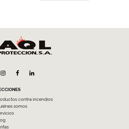
ECCIONES
roductos contra incendios
uiénes somos
rvicios
log
rifas