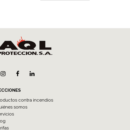
ECCIONES
roductos contra incendios
uiénes somos
rvicios
log
rifas