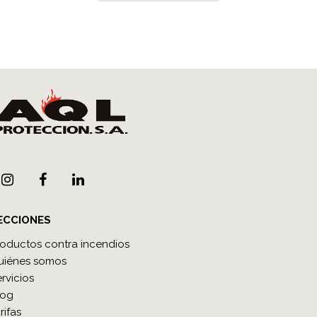
ECCIONES
roductos contra incendios
uiénes somos
rvicios
log
rifas