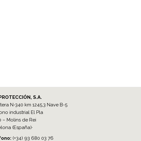
PROTECCIÓN, S.A.
tera N-340 km 1245,3 Nave B-5
ono industrial El Pla
 – Molins de Rei
lona (España)·
ono​:
(+34) 93 680 03 76