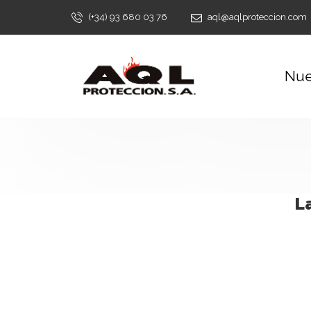
(+34) 93 680 03 76
aql@aqlproteccion.com
Nue
L