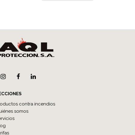
ECCIONES
roductos contra incendios
uiénes somos
rvicios
log
rifas