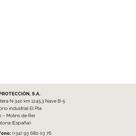
PROTECCIÓN, S.A.
tera N-340 km 1245,3 Nave B-5
ono industrial El Pla
 – Molins de Rei
lona (España)·
ono​:
(+34) 93 680 03 76