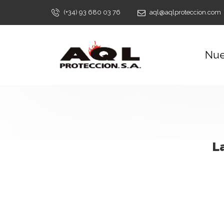
(+34) 93 680 03 76
aql@aqlproteccion.com
Nue
L