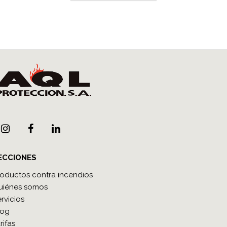
ECCIONES
roductos contra incendios
uiénes somos
rvicios
log
rifas