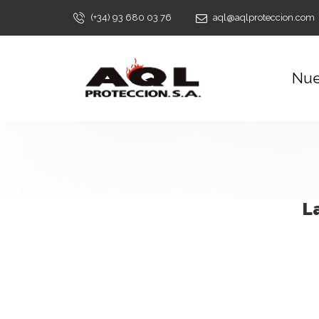
(+34) 93 680 03 76
aql@aqlproteccion.com
Nue
L