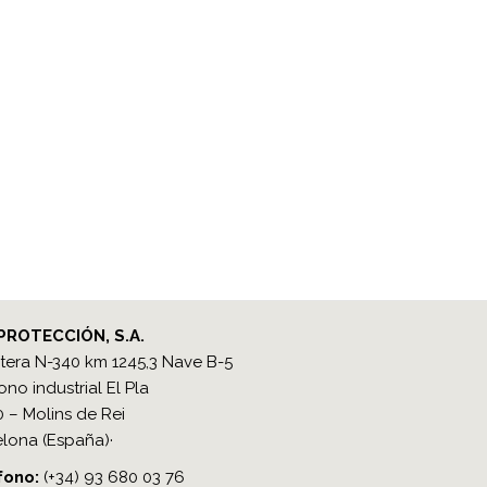
PROTECCIÓN, S.A.
tera N-340 km 1245,3 Nave B-5
ono industrial El Pla
 – Molins de Rei
lona (España)·
ono​:
(+34) 93 680 03 76