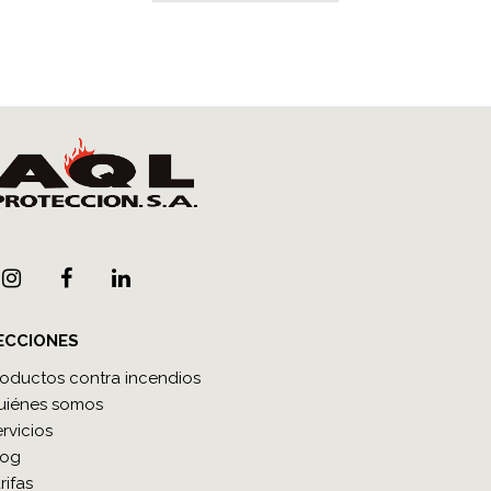
ECCIONES
roductos contra incendios
uiénes somos
rvicios
log
rifas