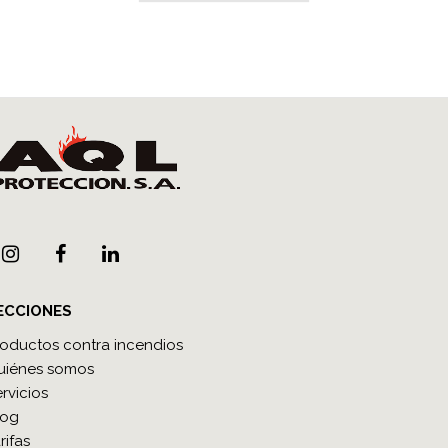
ECCIONES
roductos contra incendios
uiénes somos
rvicios
log
rifas