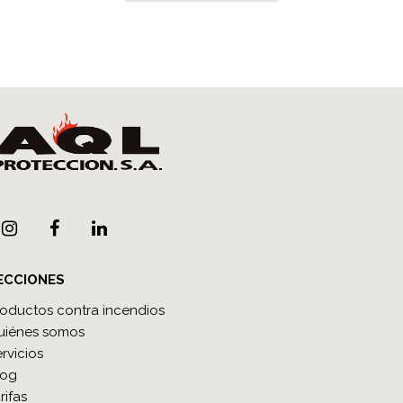
ECCIONES
roductos contra incendios
uiénes somos
rvicios
log
rifas