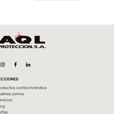
ECCIONES
roductos contra incendios
uiénes somos
rvicios
log
rifas