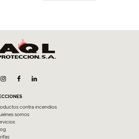
ECCIONES
roductos contra incendios
uiénes somos
rvicios
log
rifas