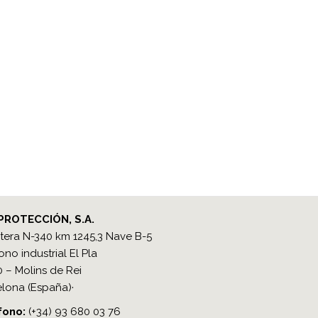
PROTECCIÓN, S.A.
tera N-340 km 1245,3 Nave B-5
ono industrial El Pla
 – Molins de Rei
lona (España)·
ono​:
(+34) 93 680 03 76