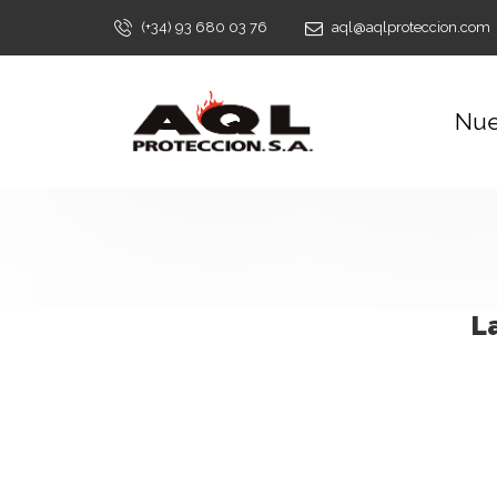
(+34) 93 680 03 76
aql@aqlproteccion.com
Nue
L