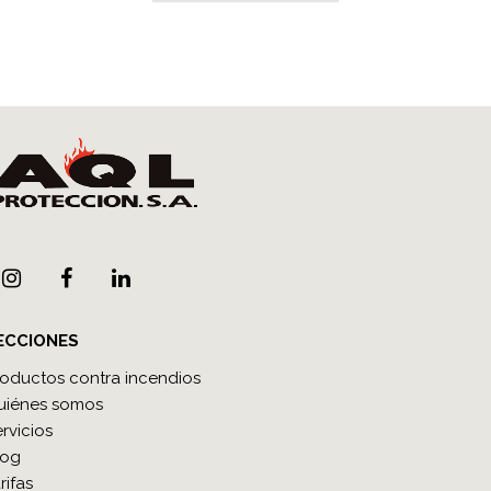
ECCIONES
roductos contra incendios
uiénes somos
rvicios
log
rifas