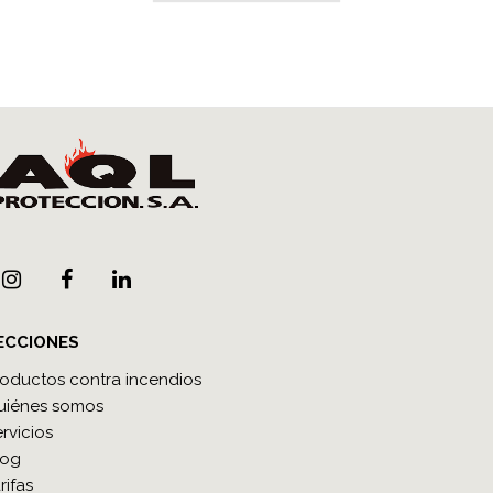
ECCIONES
roductos contra incendios
uiénes somos
rvicios
log
rifas