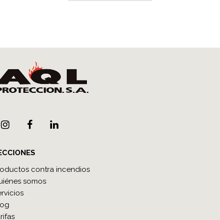
ECCIONES
roductos contra incendios
uiénes somos
rvicios
log
rifas