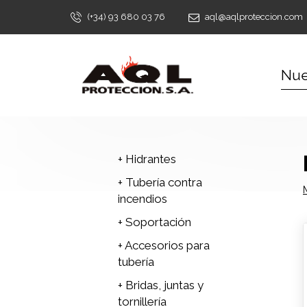
(+34) 93 680 03 76
aql@aqlproteccion.com
Nue
+ Hidrantes
+ Tubería contra
incendios
+ Soportación
+ Accesorios para
tubería
+ Bridas, juntas y
tornillería