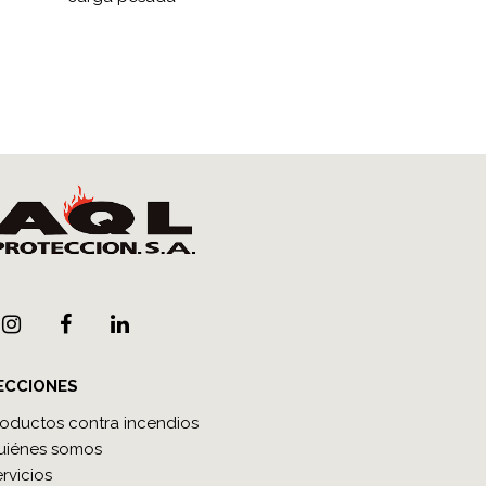
ECCIONES
roductos contra incendios
uiénes somos
rvicios