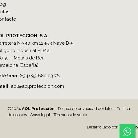
log
rifas
ontacto
QL PROTECCIÓN, S.A.
rretera N-340 km 1245,3 Nave B-5
lígono industrial El Pla
750 – Molins de Rei
arcelona (España)·
léfono​:
(+34) 93 680 03 76
mail:
a
ql@aqlproteccion.com
©2024
AQL Protección
-
Política de privacidad de datos
-
Política
de cookies
-
Aviso legal
-
Términos de venta
Desarrollado por
Interactivo