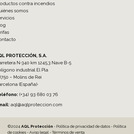
roductos contra incendios
uiénes somos
rvicios
log
rifas
ontacto
QL PROTECCIÓN, S.A.
rretera N-340 km 1245,3 Nave B-5
lígono industrial El Pla
750 – Molins de Rei
arcelona (España)·
léfono​:
(+34) 93 680 03 76
mail:
a
ql@aqlproteccion.com
©2024
AQL Protección
-
Política de privacidad de datos
-
Política
de cookies
-
Aviso legal
-
Términos de venta