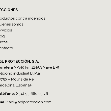
ECCIONES
roductos contra incendios
uiénes somos
rvicios
log
rifas
ontacto
QL PROTECCIÓN, S.A.
rretera N-340 km 1245,3 Nave B-5
lígono industrial El Pla
750 – Molins de Rei
arcelona (España)·
léfono​:
(+34) 93 680 03 76
mail:
a
ql@aqlproteccion.com