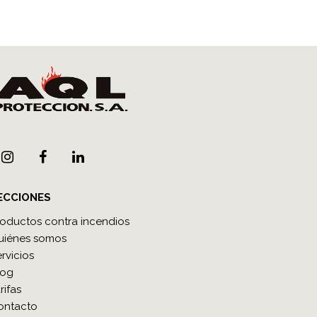
ECCIONES
roductos contra incendios
uiénes somos
rvicios
log
rifas
ontacto